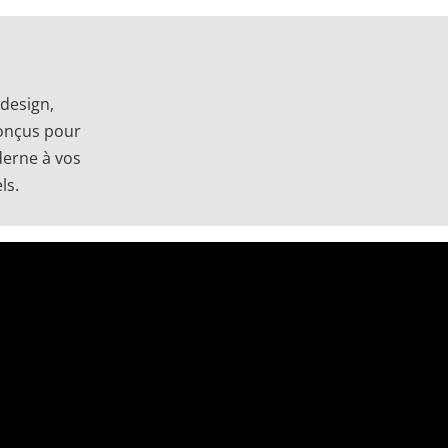
 design,
conçus pour
derne à vos
ls.